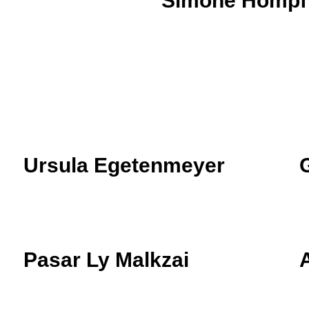
Simone Hompf
Ursula Egetenmeyer
G
Pasar Ly Malkzai